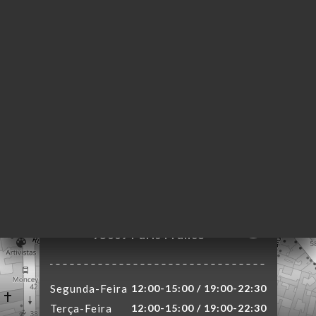
NA
AL
RVAR
ERIA
IAÇÃO
NU
ACTO
15 Rue Chaptal
75009 Paris France
Segunda-Feira
12:00-15:00 / 19:00-22:30
Terça-Feira
12:00-15:00 / 19:00-22:30