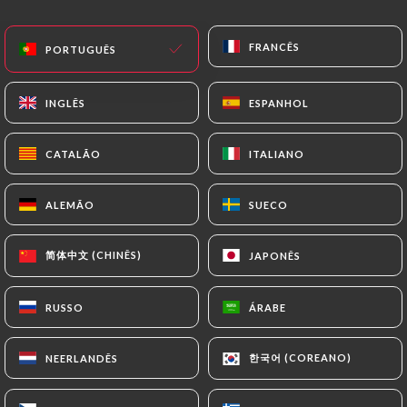
PT
MENU
FRANCÊS
FRANCÊS
PORTUGUÊS
PORTUGUÊS
INGLÊS
INGLÊS
ESPANHOL
ESPANHOL
CATALÃO
CATALÃO
ITALIANO
ITALIANO
/
PÁGINA INICIAL
CONTACTO
Contacto
ALEMÃO
ALEMÃO
SUECO
SUECO
简体中文 (CHINÊS)
简体中文 (CHINÊS)
JAPONÊS
JAPONÊS
RUSSO
RUSSO
ÁRABE
ÁRABE
한국어 (COREANO)
한국어 (COREANO)
NEERLANDÊS
NEERLANDÊS
L'Annexe Chaptal