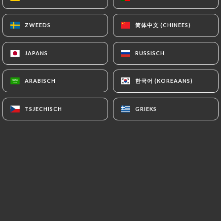
简体中文 (CHINEES)
简体中文 (CHINEES)
ZWEEDS
ZWEEDS
Pascal G. beoordeelde
P
5/5
JAPANS
JAPANS
RUSSISCH
RUSSISCH
Très bon, très copieux, l'endroit idéal pour
se retrouver entre amis
한국어 (KOREAANS)
한국어 (KOREAANS)
ARABISCH
ARABISCH
01/07/2026
•
04:29
TSJECHISCH
TSJECHISCH
GRIEKS
GRIEKS
Eugénie L. beoordeelde
E
5/5
The place to go
25/06/2026
•
08:25
Alexandre O. beoordeelde
5/5