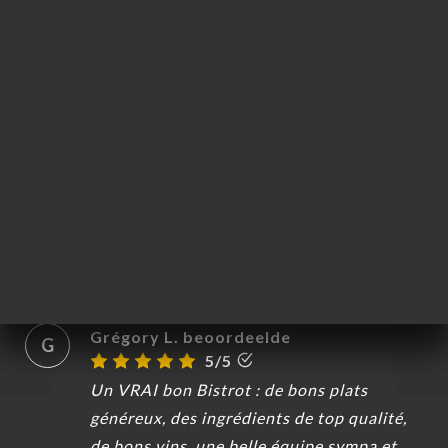
en gâche le plaisir. Personne ne peut aller
au bout. Et le service est très négligent.
Peu attentif au client, et très désinvolte. C
est même assez curieux pour un
restaurant de cette qualité.
26/05/2026
•
09:47
Ayso v. beoordeelde
A
5/5
14/05/2026
•
08:28
Grégory L. beoordeelde
G
5/5
Un VRAI bon Bistrot : de bons plats
généreux, des ingrédients de top qualité,
de bons vins, une belle équipe sympa et