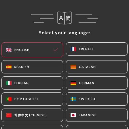
délaissent le restaurant conventionnel. Ainsi
fleurissent, avec plus ou moins de bonheur,
les petites tables à prix sages où la formule
vire parfois à la fantaisie ou à l'exotisme.
Select your language:
Select your language:
Puisqu'il en faut pour tous les goûts,
FRENCH
FRENCH
ENGLISH
ENGLISH
personne ne s'en plaindra, même s'il arrive
parfois que la gamelle se perde en
SPANISH
SPANISH
CATALAN
CATALAN
conjectures. Aussi le gastronome resté
attaché aux fondamentaux se réjouit-il
ITALIAN
ITALIAN
GERMAN
GERMAN
chaque fois qu'il retrouve ses bases autour
d'un plat fleurant bon la tradition
PORTUGUESE
PORTUGUESE
SWEDISH
SWEDISH
bourgeoise telle qu'on est en droit de s'en
régaler dans un bistrot parisien.
简体中文 (CHINESE)
简体中文 (CHINESE)
JAPANESE
JAPANESE
Supplément organoleptique