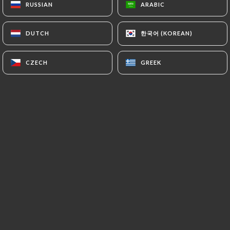
RUSSIAN
RUSSIAN
ARABIC
ARABIC
Blottie dans un coin tranquille du IXe
arrondissement, entre Pigalle et La Trinité,
한국어 (KOREAN)
한국어 (KOREAN)
DUTCH
DUTCH
L'Annexe donne dans le genre avec ce petit
supplément d'âme propre aux sites ayant su
CZECH
CZECH
GREEK
GREEK
préserver leur cachet d'antan.
Installé ici avec son complice Laurent
Bourreau, qui anime la salle et le service,
Franck Dupas, chef patron de ce repaire
sacrément canaille, que Julien Duvivier ou
Georges Lautner auraient apprécié pour
tourner une scène de ripaille bien arrosée
entre Gabin et Ventura, a le bon goût de
perpétuer des plats conformes à l'esprit des
lieux, et surtout, de les préparer avec son
cœur. Voici de la cuisine de bistrot, de la